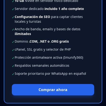
10 GB
NVMe en servidor físico dedicado
✓
Servidor dedicado
incluido 1 año completo
✓
Configuración de SEO
para captar clientes
✓
locales y turistas
Ancho de banda, emails y bases de datos
✓
ilimitados
Dominio
.COM, .NET o .ORG gratis
✓
cPanel, SSL gratis y selector de PHP
✓
Protección antimalware activa (Imunify360)
✓
Respaldos semanales automáticos
✓
Soporte prioritario por WhatsApp en español
✓
Comprar ahora