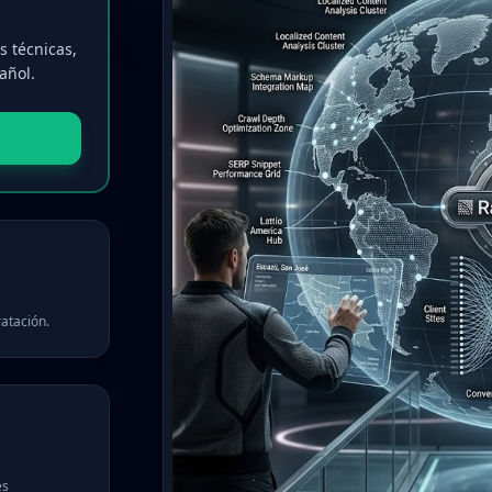
 técnicas,
añol.
atación.
es