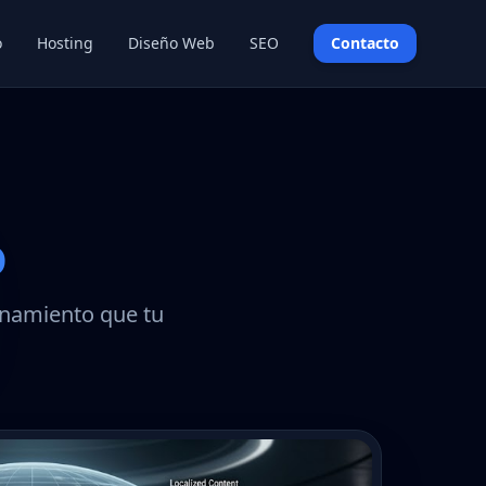
o
Hosting
Diseño Web
SEO
Contacto
o
ionamiento que tu