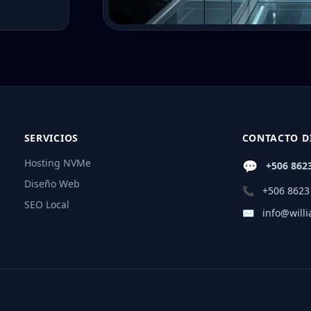
SERVICIOS
CONTACTO D
Hosting NVMe
💬
+506 862
Diseño Web
📞
+506 8623
SEO Local
✉️
info@will